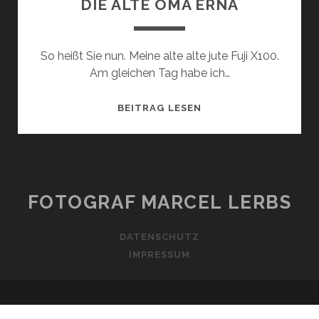
DIE ALTE OMA ERNA
So heißt Sie nun. Meine alte alte jute Fuji X100.
Am gleichen Tag habe ich…
DIE
BEITRAG LESEN
ALTE
OMA
ERNA
FOTOGRAF MARCEL LERBS
DATENSCHUTZ
IMPRESSUM