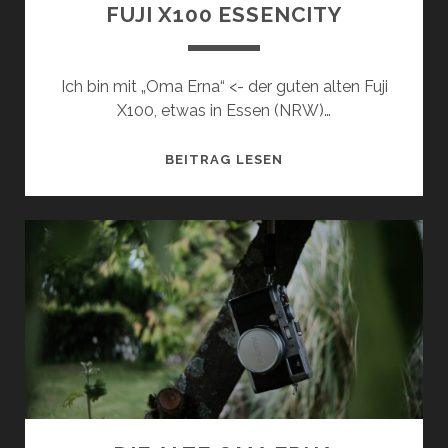
FUJI X100 ESSENCITY
Ich bin mit „Oma Erna“ <- der guten alten Fuji
X100, etwas in Essen (NRW)…
FUJI
BEITRAG LESEN
X100
ESSENCITY