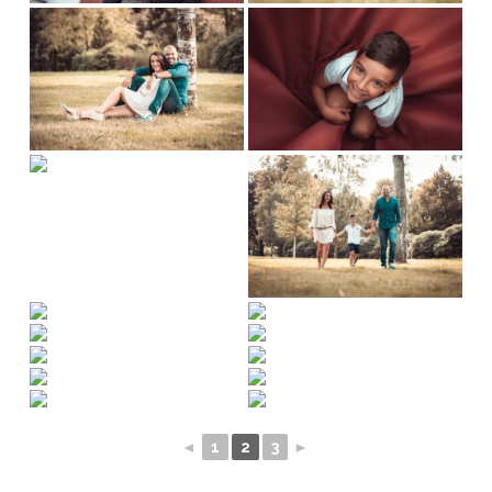
◄
1
2
3
►